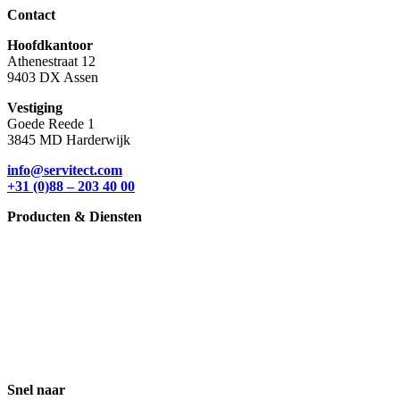
Contact
Hoofdkantoor
Athenestraat 12
9403 DX Assen
Vestiging
Goede Reede 1
3845 MD Harderwijk
info@servitect.com
+31 (0)88 – 203 40 00
Producten & Diensten
ITSM Beheerdersenquête
ITSM Gebruikersenquête
ITSM Compliancy Tool
ITSM Dashboard
ITSM People
ISM Basislicentie
ITSM Masterclass
ISM Foundation
Snel naar