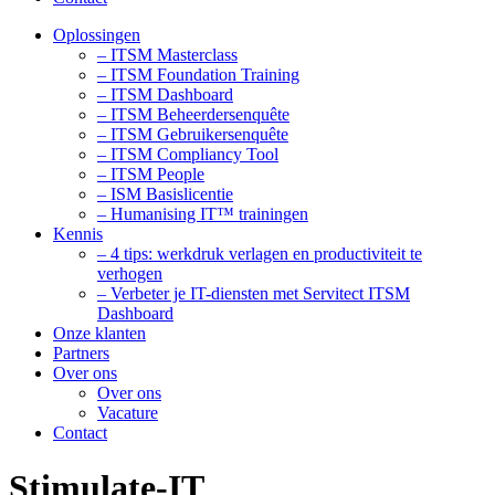
Oplossingen
– ITSM Masterclass
– ITSM Foundation Training
– ITSM Dashboard
– ITSM Beheerdersenquête
– ITSM Gebruikersenquête
– ITSM Compliancy Tool
– ITSM People
– ISM Basislicentie
– Humanising IT™ trainingen
Kennis
– 4 tips: werkdruk verlagen en productiviteit te
verhogen
– Verbeter je IT-diensten met Servitect ITSM
Dashboard
Onze klanten
Partners
Over ons
Over ons
Vacature
Contact
Stimulate-IT