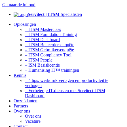
Ga naar de inhoud
Servitect | ITSM
Specialisten
Oplossingen
– ITSM Masterclass
– ITSM Foundation Training
– ITSM Dashboard
– ITSM Beheerdersenquête
– ITSM Gebruikersenquête
– ITSM Compliancy Tool
– ITSM People
– ISM Basislicentie
– Humanising IT™ trainingen
Kennis
– 4 tips: werkdruk verlagen en productiviteit te
verhogen
– Verbeter je IT-diensten met Servitect ITSM
Dashboard
Onze klanten
Partners
Over ons
Over ons
Vacature
Contact